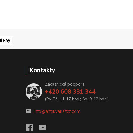
Kontakty
Zákaznická podpora
+420 608 331 344
(Po-Pá, 11-17 hod.; So, 9-12 hod.)
info@antikvariatcz.com