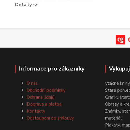
Detaily ->
Informace pro zákazníky
Vykupu
O nás
Vzácné knihy
Obchodní podmínky
Staré pohled
Ochrana údajů
Grafiku star
Doprava a platba
Obrazy a kre
Kontakty
Známky, staré
Odstoupení od smlouvy
materiál.
Plakáty, map