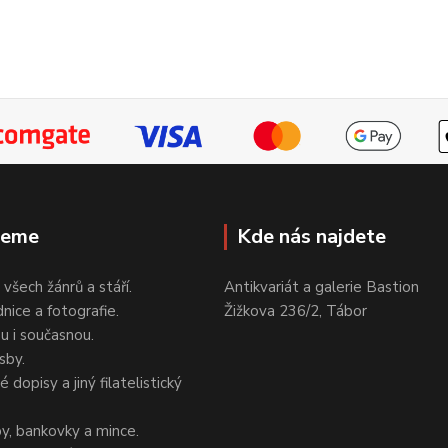
jeme
Kde nás najdete
 všech žánrů a stáří.
Antikvariát a galerie Bastion
nice a fotografie.
Žižkova 236/2, Tábor
ou i současnou.
sby.
 dopisy a jiný filatelistický
y, bankovky a mince.