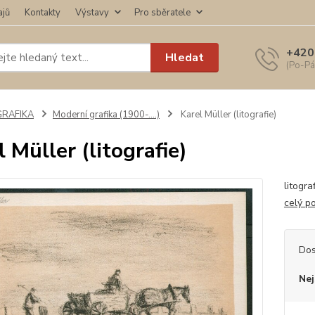
ajů
Kontakty
Výstavy
Pro sběratele
+420
Hledat
(Po-Pá
GRAFIKA
Moderní grafika (1900-....)
Karel Müller (litografie)
l Müller (litografie)
litogra
celý p
Dos
Nej