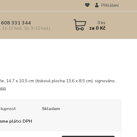
Přihlášení
 608 331 344
0
ks
za
0 Kč
, 11-17 hod.; So, 9-12 hod.)
fie, 14,7 x 10,5 cm (tisková plocha 13,6 x 8,5 cm), signováno,
opis
tupnost
Skladem
sme plátci DPH