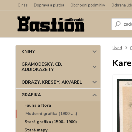
O nás
Doprava a platba
Obchodní podmínky
Ochrana úd
Úvod
KNIHY
Kare
GRAMODESKY, CD,
AUDIOKAZETY
OBRAZY, KRESBY, AKVAREL
GRAFIKA
Fauna a flora
Moderní grafika (1900-....)
Stará grafika (1500- 1900)
Staré mapy