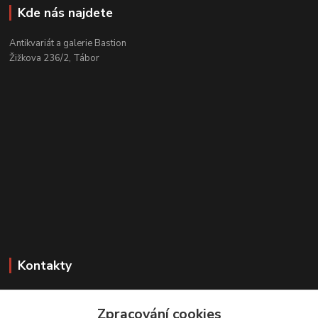
Kde nás najdete
Antikvariát a galerie Bastion
Žižkova 236/2, Tábor
Kontakty
Zákaznická podpora
+420 608 331 344
Zpracování cookies