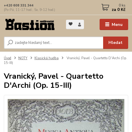
0
ks
+420 608 331 344
za
0 Kč
(Po-Pá, 11-17 hod.; So, 9-12 hod.)
Menu
Hledat
Úvod
NOTY
Klasická hudba
Vranický, Pavel - Quartetto D'Archi (Op.
15-III)
Vranický, Pavel - Quartetto
D'Archi (Op. 15-III)