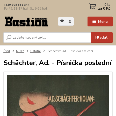
0
ks
+420 608 331 344
za
0 Kč
(Po-Pá, 11-17 hod.; So, 9-12 hod.)
Menu
Hledat
Úvod
NOTY
Ostatní
Schächter, Ad. - Písnička poslední
Schächter, Ad. - Písnička poslední