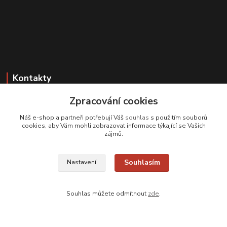
Kontakty
Zpracování cookies
Zákaznická podpora
+420 608 331 344
Náš e-shop a partneři potřebují Váš
souhlas
s použitím souborů
(Po-Pá, 11-17 hod.; So, 9-12 hod.)
cookies, aby Vám mohli zobrazovat informace týkající se Vašich
zájmů.
info@antikvariatcz.com
Souhlasím
Nastavení
Souhlas můžete odmítnout
zde
.
Upravit sběr cookies.