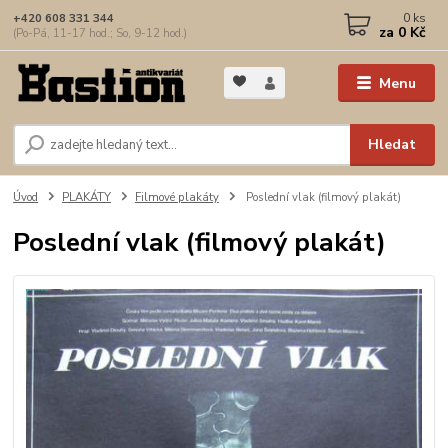
0
ks
+420 608 331 344
za
0 Kč
(Po-Pá, 11-17 hod.; So, 9-12 hod.)
Menu
Hledat
Úvod
PLAKÁTY
Filmové plakáty
Poslední vlak (filmový plakát)
Poslední vlak (filmový plakát)