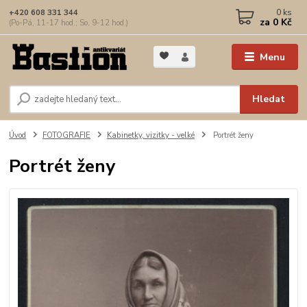
0
ks
+420 608 331 344
za
0 Kč
(Po-Pá, 11-17 hod.; So, 9-12 hod.)
Menu
Hledat
Úvod
FOTOGRAFIE
Kabinetky, vizitky - velké
Portrét ženy
Portrét ženy