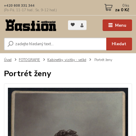
0
ks
+420 608 331 344
za
0 Kč
(Po-Pá, 11-17 hod.; So, 9-12 hod.)
Menu
Hledat
Úvod
FOTOGRAFIE
Kabinetky, vizitky - velké
Portrét ženy
Portrét ženy