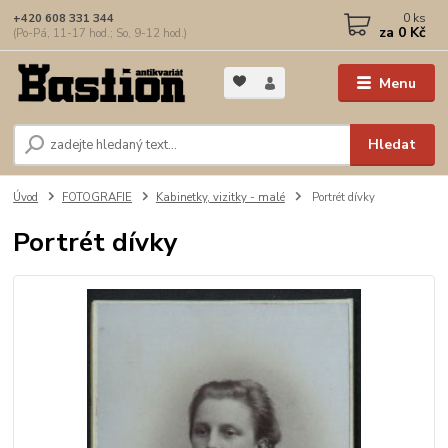
0
ks
+420 608 331 344
za
0 Kč
(Po-Pá, 11-17 hod.; So, 9-12 hod.)
Menu
Hledat
Úvod
FOTOGRAFIE
Kabinetky, vizitky - malé
Portrét dívky
Portrét dívky