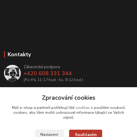
Kontakty
Zákaznická podpora
+420 608 331 344
(Po-Pá, 11-17 hod.; So, 9-12 hod.)
info@antikvariatcz.com
Zpracování cookies
Náš e-shop a partneři potřebují Váš
souhlas
s použitím souborů
cookies, aby Vám mohli zobrazovat informace týkající se Vašich
zájmů.
Upravit sběr cookies.
Souhlasím
Nastavení