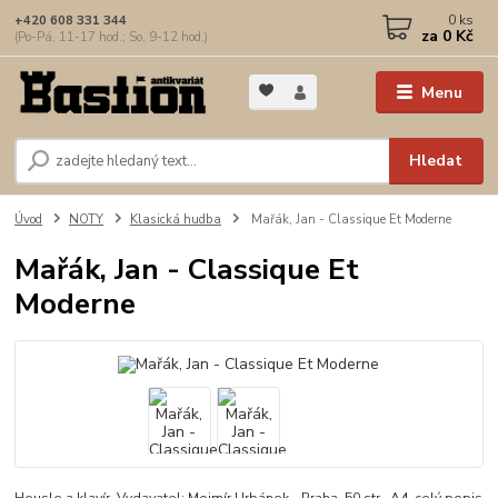
0
ks
+420 608 331 344
za
0 Kč
(Po-Pá, 11-17 hod.; So, 9-12 hod.)
Menu
Hledat
Úvod
NOTY
Klasická hudba
Mařák, Jan - Classique Et Moderne
Mařák, Jan - Classique Et
Moderne