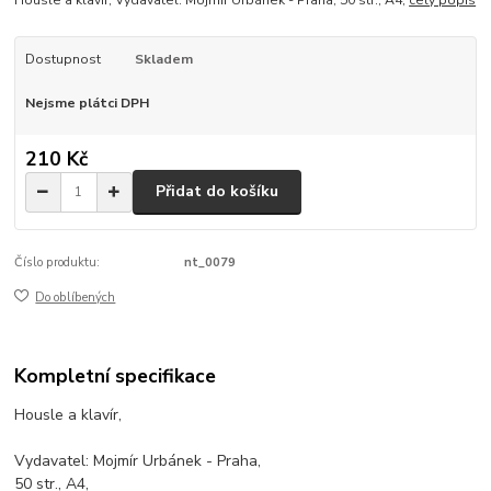
Housle a klavír, Vydavatel: Mojmír Urbánek - Praha, 50 str., A4,
celý popis
Dostupnost
Skladem
Nejsme plátci DPH
210 Kč
Přidat do košíku
Číslo produktu:
nt_0079
Do oblíbených
Kompletní specifikace
Housle a klavír,
Vydavatel: Mojmír Urbánek - Praha,
50 str., A4,