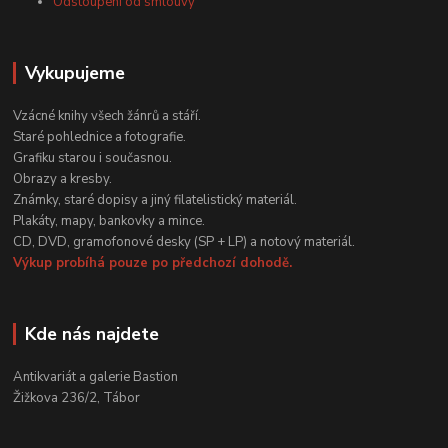
Odstoupení od smlouvy
Vykupujeme
Vzácné knihy všech žánrů a stáří.
Staré pohlednice a fotografie.
Grafiku starou i současnou.
Obrazy a kresby.
Známky, staré dopisy a jiný filatelistický materiál.
Plakáty, mapy, bankovky a mince.
CD, DVD, gramofonové desky (SP + LP) a notový materiál.
Výkup probíhá pouze po předchozí dohodě.
Kde nás najdete
Antikvariát a galerie Bastion
Žižkova 236/2, Tábor