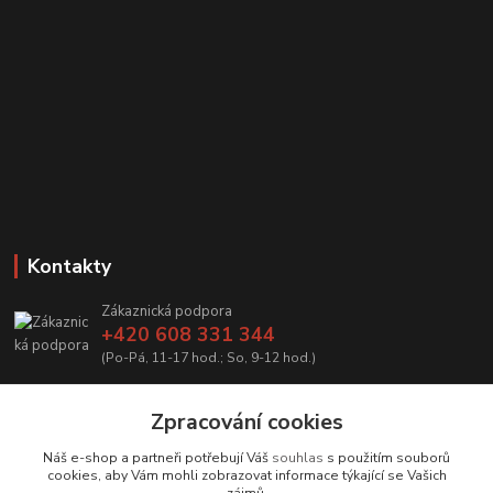
Kontakty
Zákaznická podpora
+420 608 331 344
(Po-Pá, 11-17 hod.; So, 9-12 hod.)
info@antikvariatcz.com
Zpracování cookies
Náš e-shop a partneři potřebují Váš
souhlas
s použitím souborů
cookies, aby Vám mohli zobrazovat informace týkající se Vašich