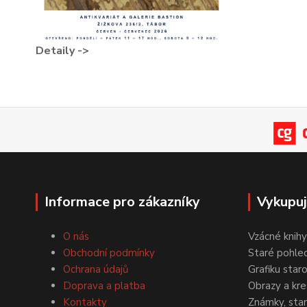
Detaily ->
Informace pro zákazníky
Vykupu
O nás
Vzácné knihy
Obchodní podmínky
Staré pohled
Ochrana údajů
Grafiku star
Doprava a platba
Obrazy a kre
Kontakty
Známky, staré