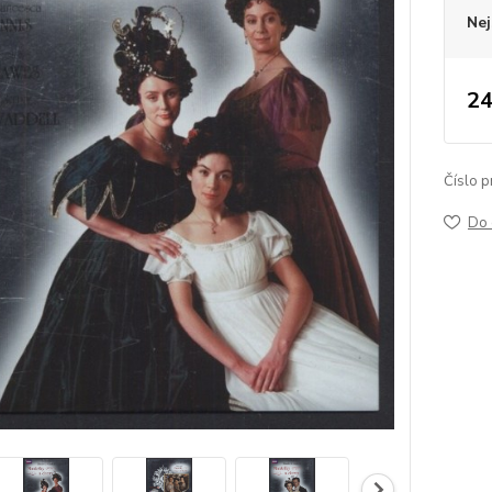
Nej
24
Číslo p
Do 