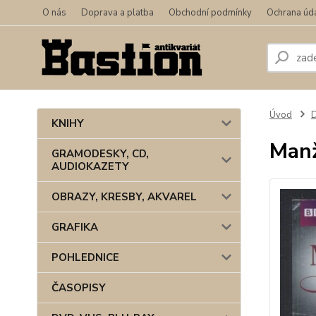
O nás
Doprava a platba
Obchodní podmínky
Ochrana úd
Úvod
KNIHY
Manž
GRAMODESKY, CD,
AUDIOKAZETY
OBRAZY, KRESBY, AKVAREL
GRAFIKA
POHLEDNICE
ČASOPISY