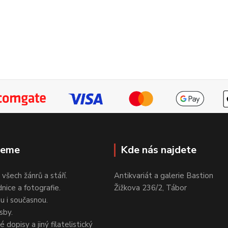
jeme
Kde nás najdete
 všech žánrů a stáří.
Antikvariát a galerie Bastion
nice a fotografie.
Žižkova 236/2, Tábor
ou i současnou.
sby.
 dopisy a jiný filatelistický