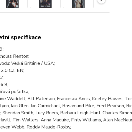
tní specifikace
9;
cholas Renton;
odu: Velká Británie / USA;
 2.0 CZ, EN;
CZ;
6:9;
írová pošetka;
stine Waddell, Bill Paterson, Francesca Annis, Keeley Hawes, 
lynn, Iain Glen, Ian Carmichael, Rosamund Pike, Fred Pearson, Ri
Sheridan Smith, Lucy Briers, Barbara Leigh-Hunt, Charles Simon
avill, Tim Wallers, Anna Maguire, Finty Williams, Alan MacNau
Steven Webb, Roddy Maude-Roxby,