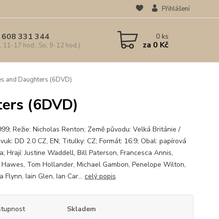
Přihlášení
 608 331 344
0
ks
za
0 Kč
, 11-17 hod.; So, 9-12 hod.)
es and Daughters (6DVD)
ters (6DVD)
999; Režie: Nicholas Renton; Země původu: Velká Británie /
vuk: DD 2.0 CZ, EN; Titulky: CZ; Formát: 16:9; Obal: papírová
; Hrají: Justine Waddell, Bill Paterson, Francesca Annis,
 Hawes, Tom Hollander, Michael Gambon, Penelope Wilton,
 Flynn, Iain Glen, Ian Car...
celý popis
tupnost
Skladem