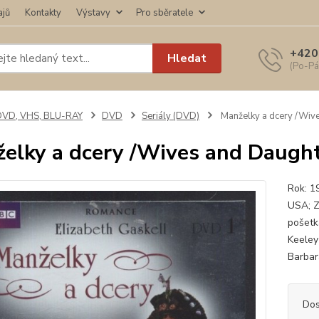
ajů
Kontakty
Výstavy
Pro sběratele
+420
Hledat
(Po-Pá
DVD, VHS, BLU-RAY
DVD
Seriály (DVD)
Manželky a dcery /Wiv
elky a dcery /Wives and Daugh
Rok: 1
USA; Z
pošetka
Keeley
Barbara
Dos