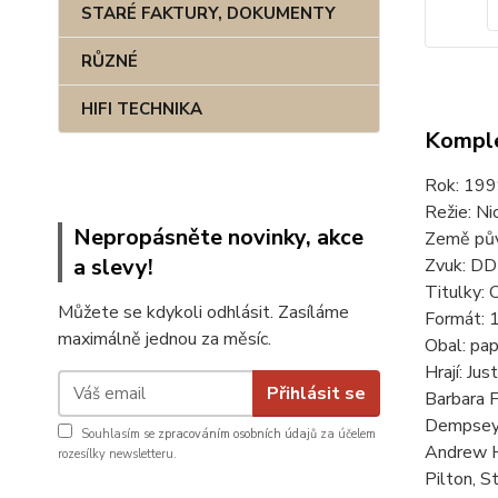
STARÉ FAKTURY, DOKUMENTY
RŮZNÉ
HIFI TECHNIKA
Komple
Rok: 199
Režie: Ni
Nepropásněte novinky, akce
Země pův
a slevy!
Zvuk: DD
Titulky: 
Můžete se kdykoli odhlásit. Zasíláme
Formát: 1
maximálně jednou za měsíc.
Obal: pap
Hrají: Ju
Přihlásit se
Barbara F
Dempsey, 
Souhlasím se
zpracováním osobních údajů
za účelem
Andrew H
rozesílky newsletteru.
Pilton, 