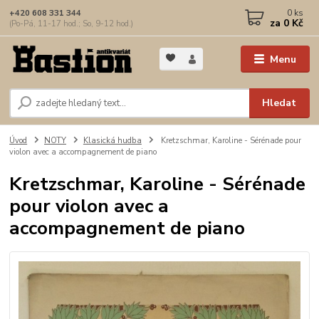
0
ks
+420 608 331 344
za
0 Kč
(Po-Pá, 11-17 hod.; So, 9-12 hod.)
Menu
Hledat
Úvod
NOTY
Klasická hudba
Kretzschmar, Karoline - Sérénade pour
violon avec a accompagnement de piano
Kretzschmar, Karoline - Sérénade
pour violon avec a
accompagnement de piano