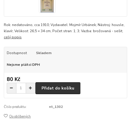
Rok: nedatováno, cca 1910; Vydavatel: Mojmír Urbánek; Nástroj: housle,
klavír; Velikost: 26,5 × 34 cm; Počet stran: 1; 3; Vazba: brožovaná - sešit;
celý popis
Dostupnost
Skladem
Nejsme plátci DPH
80 Kč
Přidat do košíku
Číslo produktu:
nt_1302
Do oblíbených