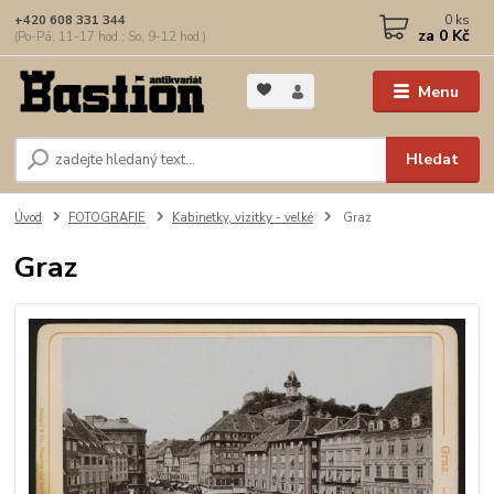
0
ks
+420 608 331 344
za
0 Kč
(Po-Pá, 11-17 hod.; So, 9-12 hod.)
Menu
Hledat
Úvod
FOTOGRAFIE
Kabinetky, vizitky - velké
Graz
Graz