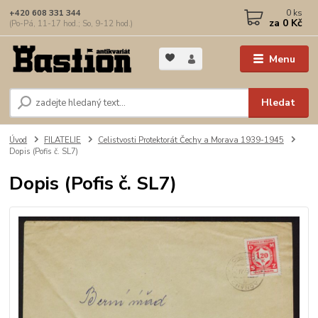
0
ks
+420 608 331 344
za
0 Kč
(Po-Pá, 11-17 hod.; So, 9-12 hod.)
Menu
Hledat
Úvod
FILATELIE
Celistvosti Protektorát Čechy a Morava 1939-1945
Dopis (Pofis č. SL7)
Dopis (Pofis č. SL7)