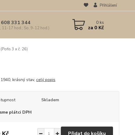
Přihlášení
 608 331 344
0
ks
za
0 Kč
, 11-17 hod.; So, 9-12 hod.)
(Pofis 3 x č. 26)
. 1940, krásný stav,
celý popis
tupnost
Skladem
sme plátci DPH
 Kč
Přidat do košíku