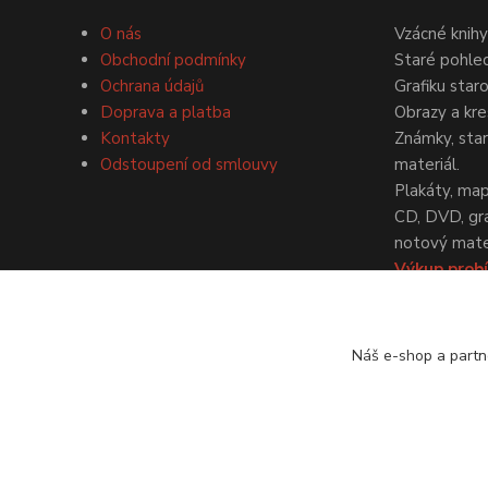
O nás
Vzácné knihy
Obchodní podmínky
Staré pohled
Ochrana údajů
Grafiku star
Doprava a platba
Obrazy a kre
Kontakty
Známky, staré
Odstoupení od smlouvy
materiál.
Plakáty, map
CD, DVD, gr
notový mater
Výkup probí
dohodě.
Náš e-shop a partn