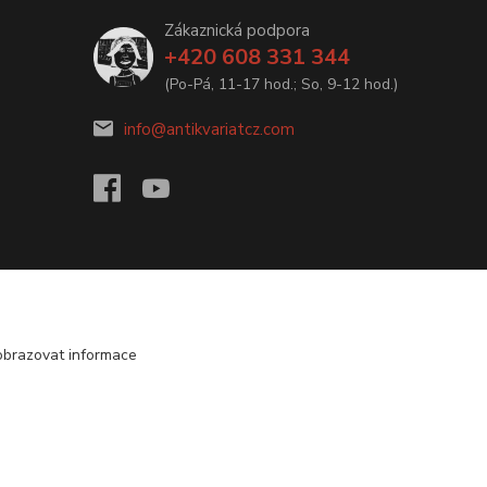
Zákaznická podpora
+420 608 331 344
(Po-Pá, 11-17 hod.; So, 9-12 hod.)
info@antikvariatcz.com
obrazovat informace