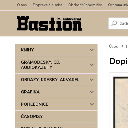
O nás
Doprava a platba
Obchodní podmínky
Ochrana úd
Úvod
F
KNIHY
Dopis
GRAMODESKY, CD,
AUDIOKAZETY
OBRAZY, KRESBY, AKVAREL
GRAFIKA
POHLEDNICE
ČASOPISY