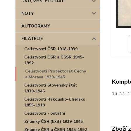
DVD, VHS, BLU-RAY
NOTY
AUTOGRAMY
FILATELIE
Celistvosti ČSR 1918-1939
Celistvosti ČSR a ČSSR 1945-
1992
Celistvosti Protektorát Čechy
a Morava 1939-1945
Komple
Celistvosti Slovenský štát
1939-1945
13. 11. 1
Celistvosti Rakousko-Uhersko
1855-1918
Celistvosti - ostatní
Známky ČSR (Exil) 1939-1945
Zboží 
Známky ČSR a ČSSR 1945-1992