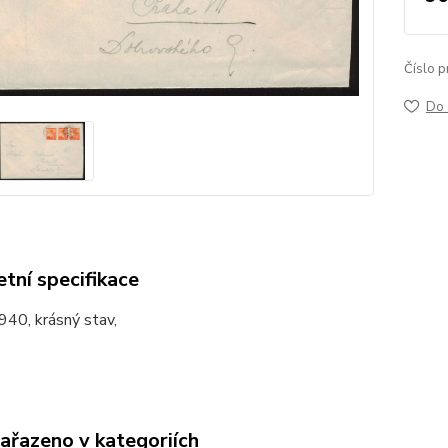
Číslo p
Do 
tní specifikace
940, krásný stav,
zařazeno v kategoriích