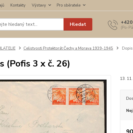
ajů
Kontakty
Výstavy
Pro sběratele
+420
Hledat
(Po-Pá
ILATELIE
Celistvosti Protektorát Čechy a Morava 1939-1945
Dopis 
 (Pofis 3 x č. 26)
13. 11
Dos
Nej
90