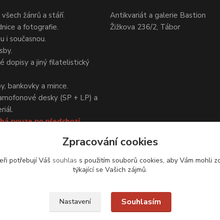
 všech žánrů a stáří.
Antikvariát a galerie Bastion
nice a fotografie.
Žižkova 236/2, Tábor
ou i současnou.
sby.
 dopisy a jiný filatelistický
y, bankovky a mince.
amofonové desky (SP + LP) a
iál.
há pouze po předchozí
Zpracování cookies
eři potřebují Váš
souhlas
s použitím souborů cookies, aby Vám mohli z
týkající se Vašich zájmů.
Upravit sběr cookies.
Souhlasím
Nastavení