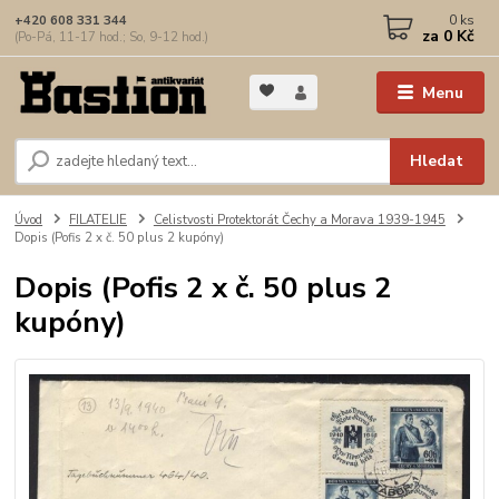
0
ks
+420 608 331 344
za
0 Kč
(Po-Pá, 11-17 hod.; So, 9-12 hod.)
Menu
Hledat
Úvod
FILATELIE
Celistvosti Protektorát Čechy a Morava 1939-1945
Dopis (Pofis 2 x č. 50 plus 2 kupóny)
Dopis (Pofis 2 x č. 50 plus 2
kupóny)