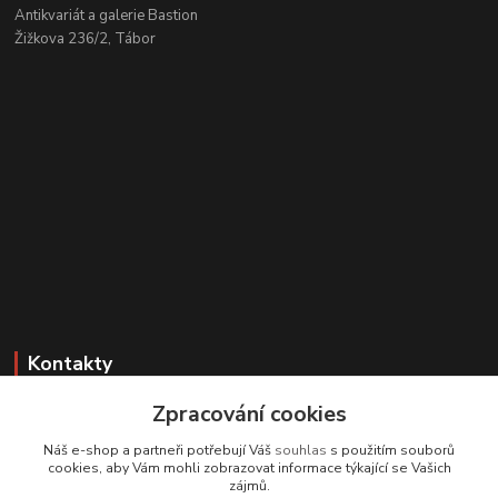
Antikvariát a galerie Bastion
Žižkova 236/2, Tábor
Kontakty
Zpracování cookies
Zákaznická podpora
+420 608 331 344
Náš e-shop a partneři potřebují Váš
souhlas
s použitím souborů
(Po-Pá, 11-17 hod.; So, 9-12 hod.)
cookies, aby Vám mohli zobrazovat informace týkající se Vašich
zájmů.
info@antikvariatcz.com