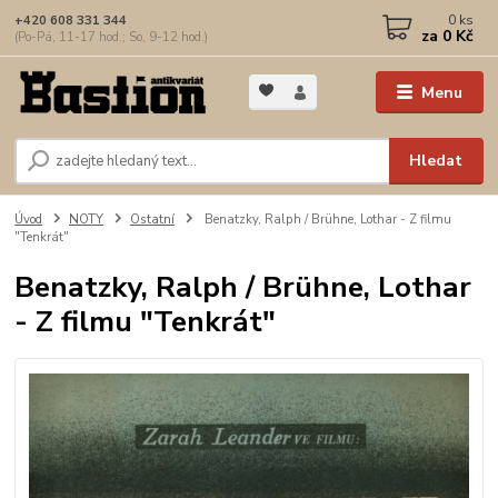
0
ks
+420 608 331 344
za
0 Kč
(Po-Pá, 11-17 hod.; So, 9-12 hod.)
Menu
Hledat
Úvod
NOTY
Ostatní
Benatzky, Ralph / Brühne, Lothar - Z filmu
"Tenkrát"
Benatzky, Ralph / Brühne, Lothar
- Z filmu "Tenkrát"