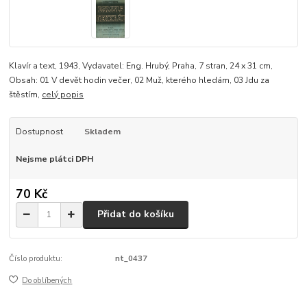
Klavír a text, 1943, Vydavatel: Eng. Hrubý, Praha, 7 stran, 24 x 31 cm,
Obsah: 01 V devět hodin večer, 02 Muž, kterého hledám, 03 Jdu za
štěstím,
celý popis
Dostupnost
Skladem
Nejsme plátci DPH
70 Kč
Přidat do košíku
Číslo produktu:
nt_0437
Do oblíbených