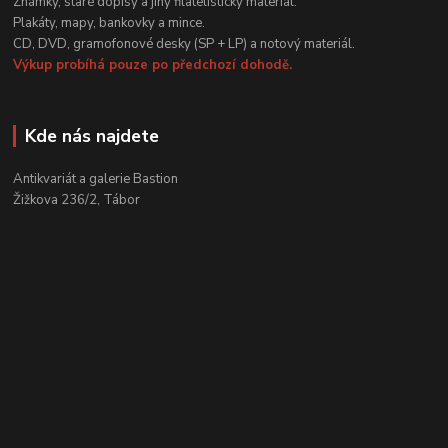
Známky, staré dopisy a jiný filatelistický materiál.
Plakáty, mapy, bankovky a mince.
CD, DVD, gramofonové desky (SP + LP) a notový materiál.
Výkup probíhá pouze po předchozí dohodě.
Kde nás najdete
Antikvariát a galerie Bastion
Žižkova 236/2, Tábor