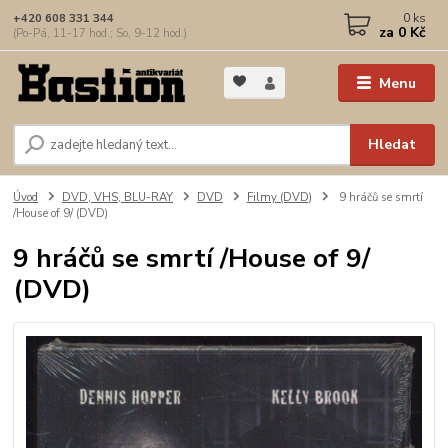
0
ks
+420 608 331 344
za
0 Kč
(Po-Pá, 11-17 hod.; So, 9-12 hod.)
Menu
Hledat
Úvod
DVD, VHS, BLU-RAY
DVD
Filmy (DVD)
9 hráčů se smrtí
/House of 9/ (DVD)
9 hráčů se smrtí /House of 9/
(DVD)