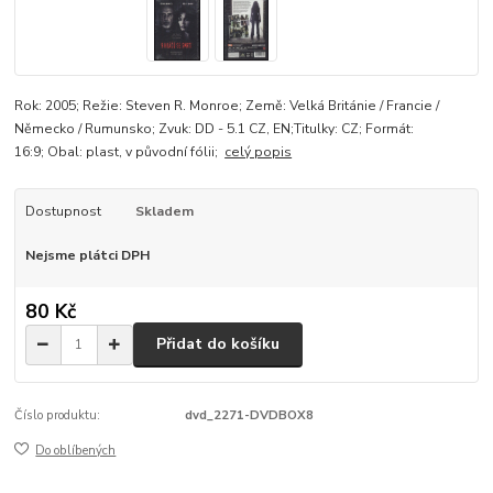
Rok: 2005; Režie: Steven R. Monroe; Země: Velká Británie / Francie /
Německo / Rumunsko; Zvuk: DD - 5.1 CZ, EN;Titulky: CZ; Formát:
16:9; Obal: plast, v původní fólii;
celý popis
Dostupnost
Skladem
Nejsme plátci DPH
80 Kč
Přidat do košíku
Číslo produktu:
dvd_2271-DVDBOX8
Do oblíbených