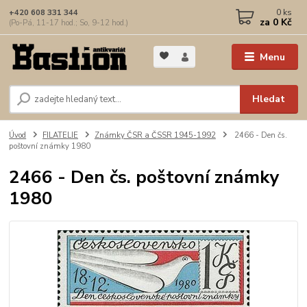
0
ks
+420 608 331 344
za
0 Kč
(Po-Pá, 11-17 hod.; So, 9-12 hod.)
Menu
Hledat
Úvod
FILATELIE
Známky ČSR a ČSSR 1945-1992
2466 - Den čs.
poštovní známky 1980
2466 - Den čs. poštovní známky
1980