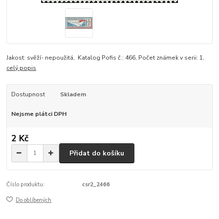
Jakost: svěží- nepoužitá, Katalog Pofis č.: 466, Počet známek v serii: 1,
celý popis
Dostupnost
Skladem
Nejsme plátci DPH
2 Kč
Přidat do košíku
Číslo produktu:
csr2_2466
Do oblíbených