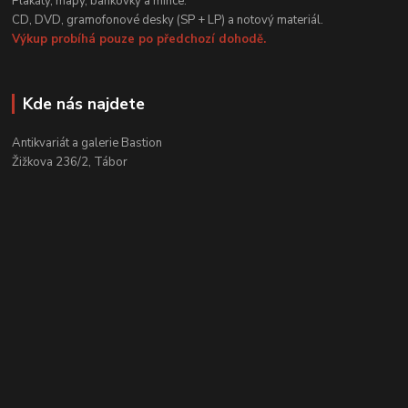
Plakáty, mapy, bankovky a mince.
CD, DVD, gramofonové desky (SP + LP) a notový materiál.
Výkup probíhá pouze po předchozí dohodě.
Kde nás najdete
Antikvariát a galerie Bastion
Žižkova 236/2, Tábor