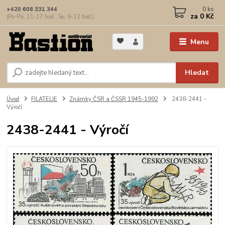
0
ks
+420 608 331 344
za
0 Kč
(Po-Pá, 11-17 hod.; So, 9-12 hod.)
Menu
Hledat
Úvod
FILATELIE
Známky ČSR a ČSSR 1945-1992
2438-2441 -
Výročí
2438-2441 - Výročí