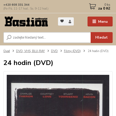
0
ks
+420 608 331 344
za
0 Kč
(Po-Pá, 11-17 hod.; So, 9-12 hod.)
Menu
Hledat
Úvod
DVD, VHS, BLU-RAY
DVD
Filmy (DVD)
24 hodin (DVD)
24 hodin (DVD)