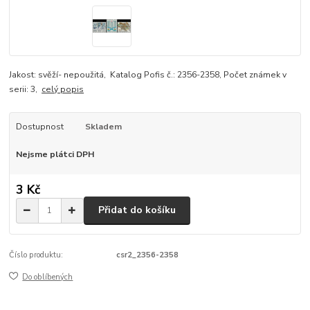
Jakost: svěží- nepoužitá, Katalog Pofis č.: 2356-2358, Počet známek v
serii: 3,
celý popis
Dostupnost
Skladem
Nejsme plátci DPH
3 Kč
Přidat do košíku
Číslo produktu:
csr2_2356-2358
Do oblíbených