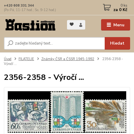
0
ks
+420 608 331 344
za
0 Kč
(Po-Pá, 11-17 hod.; So, 9-12 hod.)
Menu
Hledat
Úvod
FILATELIE
Známky ČSR a ČSSR 1945-1992
2356-2358 -
Výročí ...
2356-2358 - Výročí ...