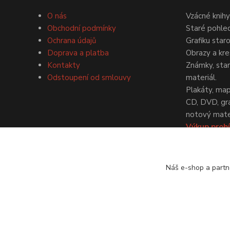
O nás
Vzácné knihy
Obchodní podmínky
Staré pohled
Ochrana údajů
Grafiku star
Doprava a platba
Obrazy a kre
Kontakty
Známky, staré
Odstoupení od smlouvy
materiál.
Plakáty, map
CD, DVD, gr
notový mater
Výkup probí
dohodě.
Náš e-shop a partn