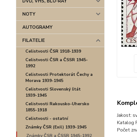
DVD, VHS, BLU-RAY
NOTY
AUTOGRAMY
FILATELIE
Celistvosti ČSR 1918-1939
Celistvosti ČSR a ČSSR 1945-
1992
Celistvosti Protektorát Čechy a
Morava 1939-1945
Celistvosti Slovenský štát
1939-1945
Komple
Celistvosti Rakousko-Uhersko
1855-1918
Jakost: s
Celistvosti - ostatní
Katalog 
Známky ČSR (Exil) 1939-1945
Počet zná
Známky ČSR a ČSSR 1945-1992