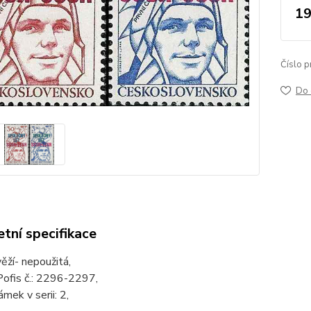
19
Číslo p
Do 
tní specifikace
věží- nepoužitá,
Pofis č.: 2296-2297,
mek v serii: 2,