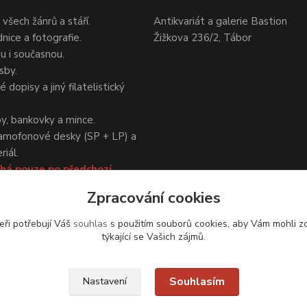
 všech žánrů a stáří.
Antikvariát a galerie Bastion
nice a fotografie.
Žižkova 236/2, Tábor
ou i současnou.
sby.
 dopisy a jiný filatelistický
y, bankovky a mince.
amofonové desky (SP + LP) a
iál.
há pouze po předchozí
Zpracování cookies
eři potřebují Váš
souhlas
s použitím souborů cookies, aby Vám mohli z
týkající se Vašich zájmů.
Upravit sběr cookies.
Souhlasím
Nastavení