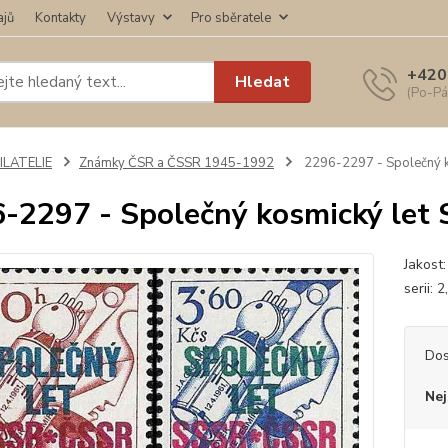
ajů
Kontakty
Výstavy
Pro sběratele
+420
Hledat
(Po-Pá
ILATELIE
Známky ČSR a ČSSR 1945-1992
2296-2297 - Společný 
-2297 - Společný kosmický le
Jakost
serii: 
Dos
Nej