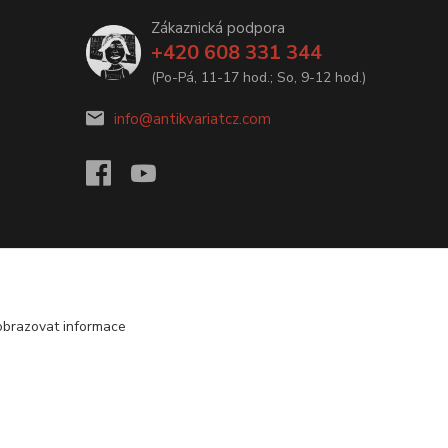
Zákaznická podpora
+420 608 331 344
(Po-Pá, 11-17 hod.; So, 9-12 hod.)
info@antikvariatcz.com
obrazovat informace