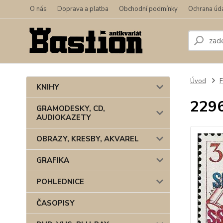
O nás
Doprava a platba
Obchodní podmínky
Ochrana úd
Úvod
F
KNIHY
2296
GRAMODESKY, CD,
AUDIOKAZETY
OBRAZY, KRESBY, AKVAREL
GRAFIKA
POHLEDNICE
ČASOPISY