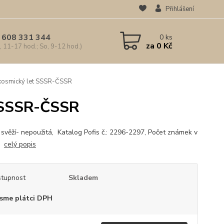
Přihlášení
 608 331 344
0
ks
za
0 Kč
, 11-17 hod.; So, 9-12 hod.)
kosmický let SSSR-ČSSR
t SSSR-ČSSR
: svěží- nepoužitá, Katalog Pofis č.: 2296-2297, Počet známek v
2,
celý popis
tupnost
Skladem
sme plátci DPH