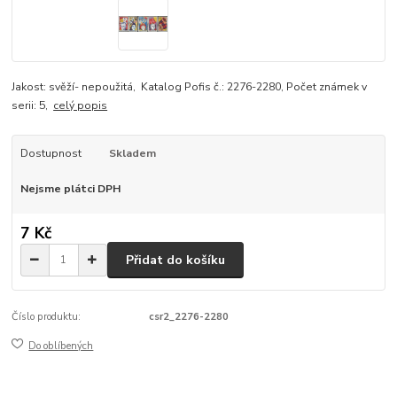
Jakost: svěží- nepoužitá, Katalog Pofis č.: 2276-2280, Počet známek v
serii: 5,
celý popis
Dostupnost
Skladem
Nejsme plátci DPH
7 Kč
Přidat do košíku
Číslo produktu:
csr2_2276-2280
Do oblíbených