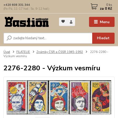
0
ks
+420 608 331 344
za
0 Kč
(Po-Pá, 11-17 hod.; So, 9-12 hod.)
Menu
Hledat
Úvod
FILATELIE
Známky ČSR a ČSSR 1945-1992
2276-2280 -
Výzkum vesmíru
2276-2280 - Výzkum vesmíru