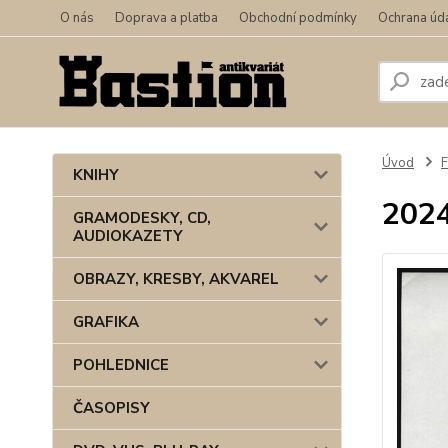
O nás
Doprava a platba
Obchodní podmínky
Ochrana úd
Úvod
F
KNIHY
2024
GRAMODESKY, CD,
AUDIOKAZETY
OBRAZY, KRESBY, AKVAREL
GRAFIKA
POHLEDNICE
ČASOPISY