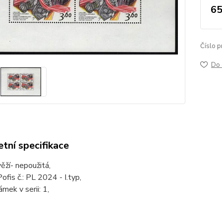
65
Číslo p
Do 
tní specifikace
věží- nepoužitá,
ofis č.: PL 2024 - I.typ,
mek v serii: 1,