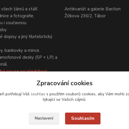
 všech žánrů a stáří.
Antikvariát a galerie Bastion
nice a fotografie.
Žižkova 236/2, Tábor
ou i současnou.
sby.
 dopisy a jiný filatelistický
y, bankovky a mince.
amofonové desky (SP + LP) a
iál.
há pouze po předchozí
Zpracování cookies
eři potřebují Váš
souhlas
s použitím souborů cookies, aby Vám mohli z
týkající se Vašich zájmů.
Upravit sběr cookies.
Souhlasím
Nastavení