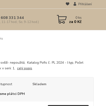
Přihlášení
 608 331 344
0
ks
za
0 Kč
, 11-17 hod.; So, 9-12 hod.)
ru
 svěží- nepoužitá, Katalog Pofis č.: PL 2024 - I.typ, Počet
 v serii: 1,
celý popis
tupnost
Skladem
sme plátci DPH