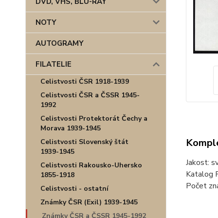
DVD, VHS, BLU-RAY
NOTY
AUTOGRAMY
FILATELIE
Celistvosti ČSR 1918-1939
Celistvosti ČSR a ČSSR 1945-
1992
Celistvosti Protektorát Čechy a
Morava 1939-1945
Komple
Celistvosti Slovenský štát
1939-1945
Jakost: s
Celistvosti Rakousko-Uhersko
Katalog P
1855-1918
Počet zná
Celistvosti - ostatní
Známky ČSR (Exil) 1939-1945
Známky ČSR a ČSSR 1945-1992