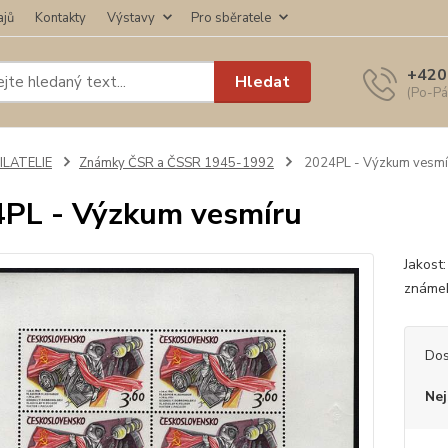
ajů
Kontakty
Výstavy
Pro sběratele
+420
Hledat
(Po-Pá
ILATELIE
Známky ČSR a ČSSR 1945-1992
2024PL - Výzkum vesmí
PL - Výzkum vesmíru
Jakost:
známek
Dos
Nej