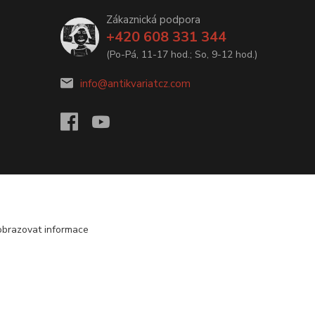
Zákaznická podpora
+420 608 331 344
(Po-Pá, 11-17 hod.; So, 9-12 hod.)
info@antikvariatcz.com
obrazovat informace