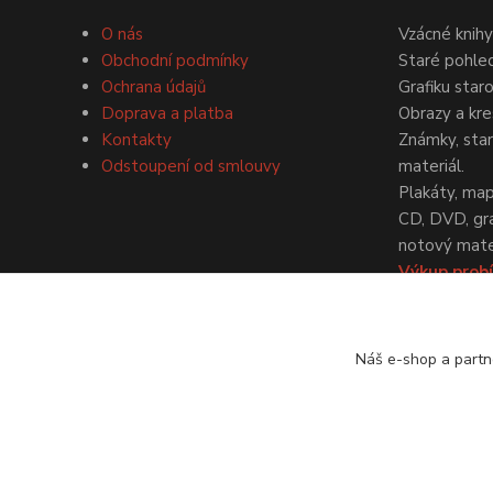
O nás
Vzácné knihy
Obchodní podmínky
Staré pohled
Ochrana údajů
Grafiku star
Doprava a platba
Obrazy a kre
Kontakty
Známky, staré
Odstoupení od smlouvy
materiál.
Plakáty, map
CD, DVD, gr
notový mater
Výkup probí
dohodě.
Náš e-shop a partn