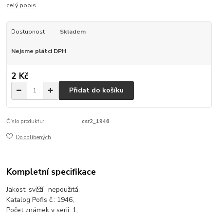
celý popis
Dostupnost
Skladem
Nejsme plátci DPH
2 Kč
Přidat do košíku
Číslo produktu:
csr2_1946
Do oblíbených
Kompletní specifikace
Jakost: svěží- nepoužitá,
Katalog Pofis č.: 1946,
Počet známek v serii: 1,