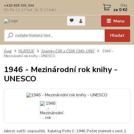
0
ks
+420 608 331 344
za
0 Kč
(Po-Pá, 11-17 hod.; So, 9-12 hod.)
Menu
Hledat
Úvod
FILATELIE
Známky ČSR a ČSSR 1945-1992
1946 -
Mezinárodní rok knihy - UNESCO
1946 - Mezinárodní rok knihy -
UNESCO
Jakost: svěží- nepoužitá, Katalog Pofis č.: 1946, Počet známek v serii: 1,