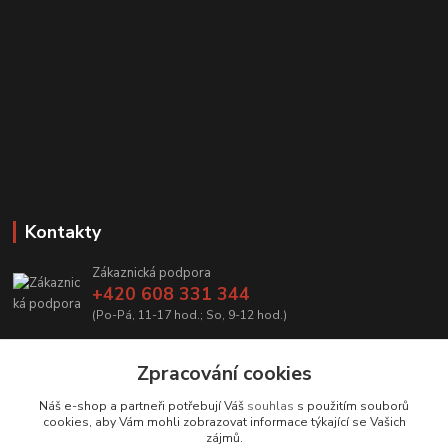
Kontakty
Zákaznická podpora
+420 608 331 344
(Po-Pá, 11-17 hod.; So, 9-12 hod.)
info@antikvariatcz.com
Zpracování cookies
Náš e-shop a partneři potřebují Váš
souhlas
s použitím souborů
cookies, aby Vám mohli zobrazovat informace týkající se Vašich
zájmů.