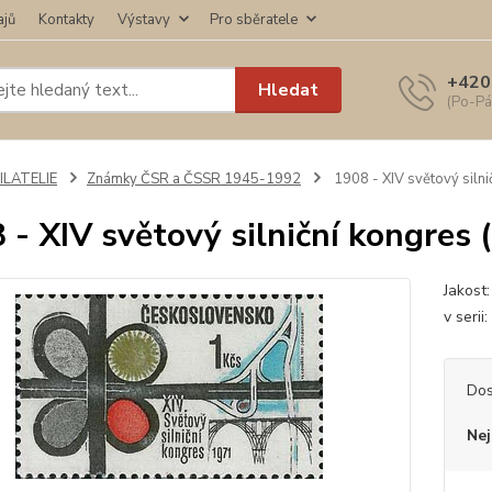
ajů
Kontakty
Výstavy
Pro sběratele
+420
Hledat
(Po-Pá
ILATELIE
Známky ČSR a ČSSR 1945-1992
1908 - XIV světový silni
 - XIV světový silniční kongres 
Jakost:
v serii
Dos
Nej