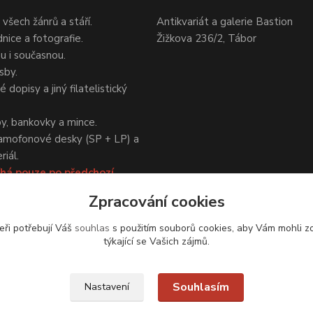
 všech žánrů a stáří.
Antikvariát a galerie Bastion
nice a fotografie.
Žižkova 236/2, Tábor
ou i současnou.
sby.
 dopisy a jiný filatelistický
y, bankovky a mince.
amofonové desky (SP + LP) a
iál.
há pouze po předchozí
Zpracování cookies
eři potřebují Váš
souhlas
s použitím souborů cookies, aby Vám mohli z
týkající se Vašich zájmů.
Upravit sběr cookies.
Souhlasím
Nastavení