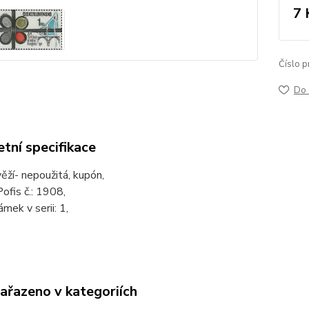
7 
Číslo p
Do 
tní specifikace
věží- nepoužitá, kupón,
ofis č.: 1908,
mek v serii: 1,
zařazeno v kategoriích