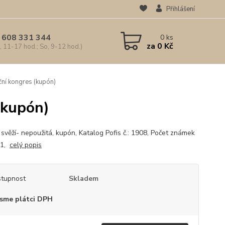
Přihlášení
 608 331 344
0
ks
za
0 Kč
, 11-17 hod.; So, 9-12 hod.)
ční kongres (kupón)
(kupón)
 svěží- nepoužitá, kupón, Katalog Pofis č.: 1908, Počet známek
: 1,
celý popis
tupnost
Skladem
sme plátci DPH