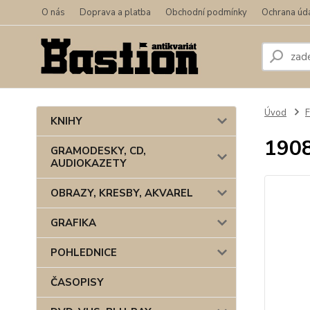
O nás
Doprava a platba
Obchodní podmínky
Ochrana úd
Úvod
F
KNIHY
1908
GRAMODESKY, CD,
AUDIOKAZETY
OBRAZY, KRESBY, AKVAREL
GRAFIKA
POHLEDNICE
ČASOPISY