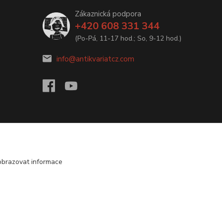
Zákaznická podpora
+420 608 331 344
(Po-Pá, 11-17 hod.; So, 9-12 hod.)
info@antikvariatcz.com
obrazovat informace