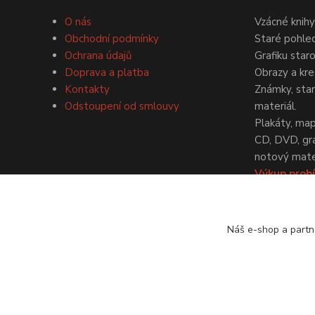
O nás
Vzácné knihy
Obchodní podmínky
Staré pohled
Ochrana údajů
Grafiku star
Doprava a platba
Obrazy a kre
Kontakty
Známky, staré
Odstoupení od smlouvy
materiál.
Plakáty, map
CD, DVD, gr
notový mater
Výkup probí
dohodě.
Náš e-shop a partn