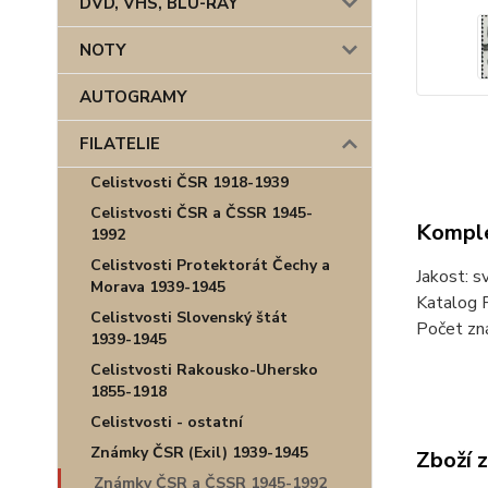
DVD, VHS, BLU-RAY
NOTY
AUTOGRAMY
FILATELIE
Celistvosti ČSR 1918-1939
Celistvosti ČSR a ČSSR 1945-
Komple
1992
Celistvosti Protektorát Čechy a
Jakost: s
Morava 1939-1945
Katalog P
Celistvosti Slovenský štát
Počet zná
1939-1945
Celistvosti Rakousko-Uhersko
1855-1918
Celistvosti - ostatní
Známky ČSR (Exil) 1939-1945
Zboží 
Známky ČSR a ČSSR 1945-1992