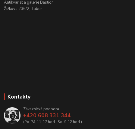
Antikvariát a galerie Bastion
Žižkova 236/2, Tábor
Kontakty
Zákaznická podpora
+420 608 331 344
(Po-Pá, 11-17 hod.; So, 9-12 hod.)
info@antikvariatcz.com