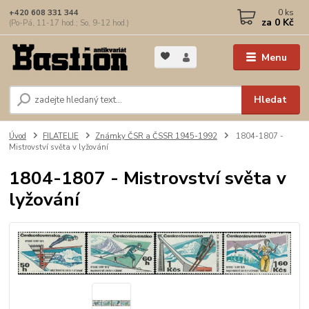
0
ks
+420 608 331 344
za
0 Kč
(Po-Pá, 11-17 hod.; So, 9-12 hod.)
Menu
Hledat
Úvod
FILATELIE
Známky ČSR a ČSSR 1945-1992
1804-1807 -
Mistrovství světa v lyžování
1804-1807 - Mistrovství světa v
lyžování