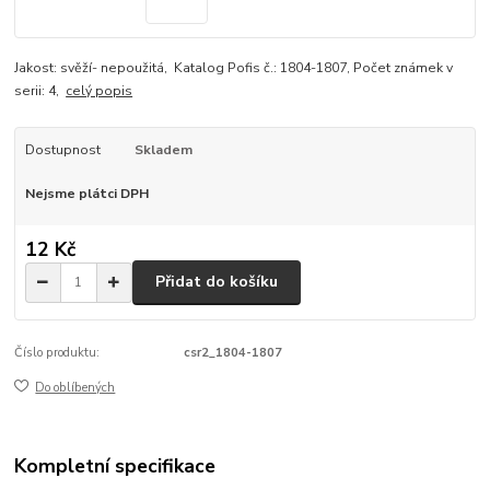
Jakost: svěží- nepoužitá, Katalog Pofis č.: 1804-1807, Počet známek v
serii: 4,
celý popis
Dostupnost
Skladem
Nejsme plátci DPH
12 Kč
Přidat do košíku
Číslo produktu:
csr2_1804-1807
Do oblíbených
Kompletní specifikace