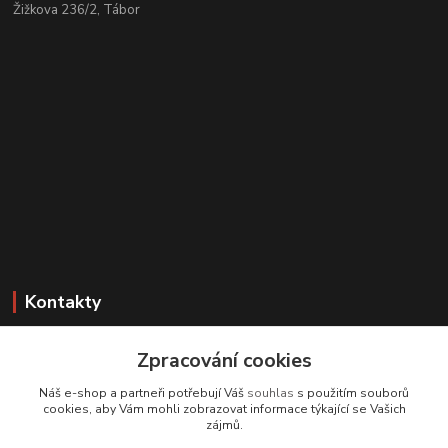
Žižkova 236/2, Tábor
Kontakty
Zákaznická podpora
Zpracování cookies
+420 608 331 344
(Po-Pá, 11-17 hod.; So, 9-12 hod.)
Náš e-shop a partneři potřebují Váš
souhlas
s použitím souborů
cookies, aby Vám mohli zobrazovat informace týkající se Vašich
info@antikvariatcz.com
zájmů.