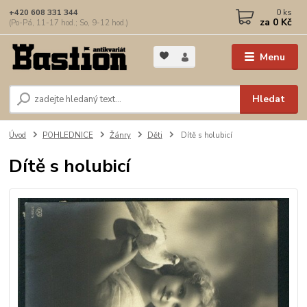
0
ks
+420 608 331 344
za
0 Kč
(Po-Pá, 11-17 hod.; So, 9-12 hod.)
Menu
Hledat
Úvod
POHLEDNICE
Žánry
Děti
Dítě s holubicí
Dítě s holubicí