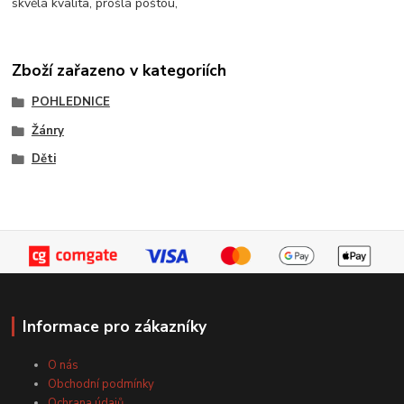
skvělá kvalita, prošlá poštou,
Zboží zařazeno v kategoriích
POHLEDNICE
Žánry
Děti
Informace pro zákazníky
O nás
Obchodní podmínky
Ochrana údajů