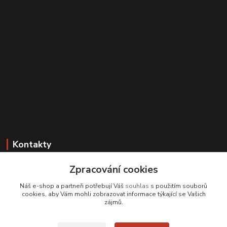
Kontakty
Zákaznická podpora
Zpracování cookies
+420 608 331 344
Náš e-shop a partneři potřebují Váš
souhlas
s použitím souborů
(Po-Pá, 11-17 hod.; So, 9-12 hod.)
cookies, aby Vám mohli zobrazovat informace týkající se Vašich
zájmů.
info@antikvariatcz.com