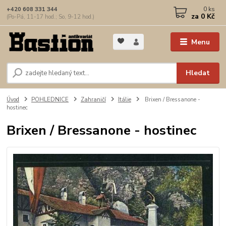
0
ks
+420 608 331 344
za
0 Kč
(Po-Pá, 11-17 hod.; So, 9-12 hod.)
Menu
Hledat
Úvod
POHLEDNICE
Zahraničí
Itálie
Brixen / Bressanone -
hostinec
Brixen / Bressanone - hostinec